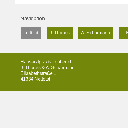
Navigation
Leitbild
J. Thönes
A. Scharmann
T. 
überspringen
Hausarztpraxis Lobberich
J. Thönes & A. Scharmann
Elisabethstraße 1
41334 Nettetal