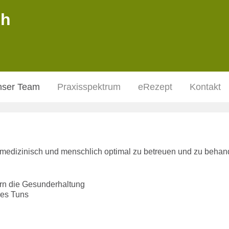
ch
nser Team
Praxisspektrum
eRezept
Kontakt
 medizinisch und menschlich optimal zu betreuen und zu behan
rn die Gesunderhaltung
res Tuns